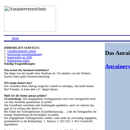
Home
IMMOBILIEN SERVICES:
1.
Grundbuchauszug online
Das Anrai
2.
historischer Grundbuchauszug
3.
Kaufverträge ab 2006
4.
Katasterplan online
Häufige Fragestellungen:
Anrainerv
Was kostet ein Anrainerverzeichnis?
Das hängt von der Anzahl ihrer Nachbarn ab. Sie erhalten von der Detektei
Austria einen gratis Kostenvoranschlag.
Wie lange dauert das?
Wir versuchen Ihren Auftrag möglichst schnell zu erledigen, das heißt binnen
fünf Stunden, es kann aber u.U. länger dauern.
Muß ich die Daten genau prüfen?
JA unbedingt.
Die eingegebenen Suchargumente sind vom Antragsteller noch
vor dem Absenden genauestens zu prüfen.
Das Grundbuch verrechnet jede Sucheingabe gnadenlos, auch wir müssen das,
egal ob sie richtig oder falsch ist.
Bei Erhalt des Suchergebnisses (Grundbuchauszug, ...) hat der Antragsteller die
strenge Verpflichtung die Richtigkeit zu prüfen
Die eingegebenen Suchargumente werden, wenn mehr als notwendig angegeben,
grundsätzlich in der Reihenfolge: 1. Adresse, 2. KG+EZ, 3. KG+GrundstNr.
abgearbeitet.