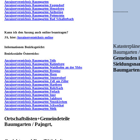
Anrainerverzeichnis Baumgarten
Anrainerverzeichnis Baumgarten Eugendorf
Anrainerverzeichnis Baumgarten Hengsberg
............
Anrainerverzeichnis Baumgarten Anthering
Anrainerverzeichnis Baumgarten Pottenstein
Anrainerverzeichnis Baumgarten Bad Schallerbach
Kann ich den Auszug auch online beantragen?
JA
, hier:
Anrainerverzeichnis online
Katasterpläne
Informationen Bezirksgericht:
Baumgarten / 
Bezirksstädte Österreichs:
Gemeinden i
Anrainerverzeichnis Baumgarten Telfs
Sieldungsn
Anrainerverzeichnis Baumgarten Rattenberg
Anrainerverzeichnis Baumgarten Waidhofen an der Ybbs
Baumgarten 
Anrainerverzeichnis Baumgarten Bregenz
Anrainerverzeichnis Baumgarten Horn
Anrainerverzeichnis Baumgarten Jennersdorf
Anrainerverzeichnis Baumgarten Zell am Ziller
Anrainerverzeichnis Baumgarten Hartberg
Anrainerverzeichnis Baumgarten Rohrbach
Anrainerverzeichnis Baumgarten Ferlach
Anrainerverzeichnis Baumgarten Imst
Anrainerverzeichnis Baumgarten Salzburg
Anrainerverzeichnis Baumgarten Neunkirchen
Anrainerverzeichnis Baumgarten Schwechat
Anrainerverzeichnis Baumgarten Melk
Ortschaftslisten+Gemeindeteile
Baumgarten / Pajngrt,