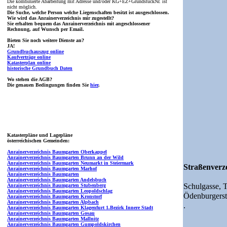
Die kombinierte Abarbeitung mit Adresse und/oder KG+EZ+GrundstückNr. ist
nicht möglich.
Die Suche, welche Person welche Liegenschaften besitzt ist ausgeschlossen.
Wie wird das Anrainerverzeichnis mir zugestellt?
Sie erhalten bequem das Anrainerverzeichnis mit angeschlossener
Rechnung, auf Wunsch per Email.
Bieten Sie noch weitere Dienste an?
JA!
Grundbuchauszug online
Kaufverträge online
Katasterplan online
historische Grundbuch Daten
Wo stehen die AGB?
Die genauen Bedingungen finden Sie
hier
.
Katasterpläne und Lagepläne
österreichischen Gemeinden:
Anrainerverzeichnis Baumgarten Oberkappel
Anrainerverzeichnis Baumgarten Brunn an der Wild
Anrainerverzeichnis Baumgarten Neumarkt in Steiermark
Straßenverze
Anrainerverzeichnis Baumgarten Marhof
Anrainerverzeichnis Baumgarten
Anrainerverzeichnis Baumgarten Andelsbuch
Schulgasse,
T
Anrainerverzeichnis Baumgarten Stubenberg
Anrainerverzeichnis Baumgarten Leopoldschlag
Ödenburgerst
Anrainerverzeichnis Baumgarten Kronstorf
Anrainerverzeichnis Baumgarten Alpbach
.
Anrainerverzeichnis Baumgarten Klagenfurt 1.Bezirk Innere Stadt
Anrainerverzeichnis Baumgarten Gosau
Anrainerverzeichnis Baumgarten Mallnitz
Anrainerverzeichnis Baumgarten Gumpoldskirchen