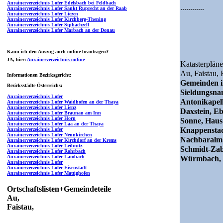
Anrainerverzeichnis Lofer Edelsbach bei Feldbach
............
Anrainerverzeichnis Lofer Sankt Ruprecht an der Raab
Anrainerverzeichnis Lofer Liezen
Anrainerverzeichnis Lofer Kirchberg-Thening
Anrainerverzeichnis Lofer Sipbachzell
Anrainerverzeichnis Lofer Marbach an der Donau
Kann ich den Auszug auch online beantragen?
JA
, hier:
Anrainerverzeichnis online
Katasterpläne
Au,
Faistau,
Informationen Bezirksgericht:
Gemeinden i
Bezirksstädte Österreichs:
Sieldungsn
Anrainerverzeichnis Lofer
Antonikapel
Anrainerverzeichnis Lofer Waidhofen an der Thaya
Anrainerverzeichnis Lofer Lienz
Daxstein, Eb
Anrainerverzeichnis Lofer Braunau am Inn
Anrainerverzeichnis Lofer Horn
Sonne, Haus 
Anrainerverzeichnis Lofer Laa an der Thaya
Knappenstad
Anrainerverzeichnis Lofer
Anrainerverzeichnis Lofer Neunkirchen
Nachbaralm, 
Anrainerverzeichnis Lofer Kirchdorf an der Krems
Anrainerverzeichnis Lofer Leibnitz
Schmidt-Zab
Anrainerverzeichnis Lofer Rohrbach
Anrainerverzeichnis Lofer Lambach
Würmbach, 
Anrainerverzeichnis Lofer
Anrainerverzeichnis Lofer Eisenstadt
Anrainerverzeichnis Lofer Mattighofen
Ortschaftslisten+Gemeindeteile
Au,
Faistau,