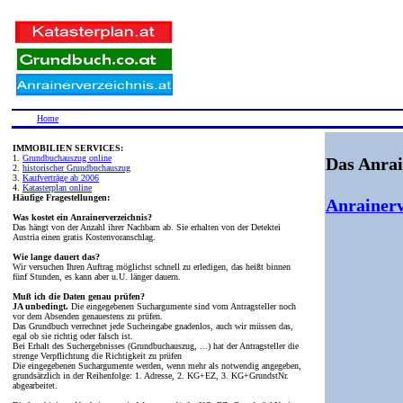
Home
IMMOBILIEN SERVICES:
1.
Grundbuchauszug online
Das Anrai
2.
historischer Grundbuchauszug
3.
Kaufverträge ab 2006
4.
Katasterplan online
Häufige Fragestellungen:
Anrainerv
Was kostet ein Anrainerverzeichnis?
Das hängt von der Anzahl ihrer Nachbarn ab. Sie erhalten von der Detektei
Austria einen gratis Kostenvoranschlag.
Wie lange dauert das?
Wir versuchen Ihren Auftrag möglichst schnell zu erledigen, das heißt binnen
fünf Stunden, es kann aber u.U. länger dauern.
Muß ich die Daten genau prüfen?
JA unbedingt.
Die eingegebenen Suchargumente sind vom Antragsteller noch
vor dem Absenden genauestens zu prüfen.
Das Grundbuch verrechnet jede Sucheingabe gnadenlos, auch wir müssen das,
egal ob sie richtig oder falsch ist.
Bei Erhalt des Suchergebnisses (Grundbuchauszug, ...) hat der Antragsteller die
strenge Verpflichtung die Richtigkeit zu prüfen
Die eingegebenen Suchargumente werden, wenn mehr als notwendig angegeben,
grundsätzlich in der Reihenfolge: 1. Adresse, 2. KG+EZ, 3. KG+GrundstNr.
abgearbeitet.