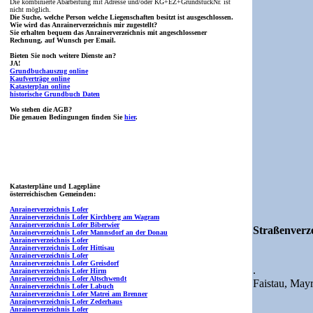
Die kombinierte Abarbeitung mit Adresse und/oder KG+EZ+GrundstückNr. ist
nicht möglich.
Die Suche, welche Person welche Liegenschaften besitzt ist ausgeschlossen.
Wie wird das Anrainerverzeichnis mir zugestellt?
Sie erhalten bequem das Anrainerverzeichnis mit angeschlossener
Rechnung, auf Wunsch per Email.
Bieten Sie noch weitere Dienste an?
JA!
Grundbuchauszug online
Kaufverträge online
Katasterplan online
historische Grundbuch Daten
Wo stehen die AGB?
Die genauen Bedingungen finden Sie
hier
.
Katasterpläne und Lagepläne
österreichischen Gemeinden:
Anrainerverzeichnis Lofer
Anrainerverzeichnis Lofer Kirchberg am Wagram
Anrainerverzeichnis Lofer Biberwier
Straßenverze
Anrainerverzeichnis Lofer Mannsdorf an der Donau
Anrainerverzeichnis Lofer
Anrainerverzeichnis Lofer Hittisau
Anrainerverzeichnis Lofer
Anrainerverzeichnis Lofer Greisdorf
.
Anrainerverzeichnis Lofer Hirm
Anrainerverzeichnis Lofer Altschwendt
Faistau,
Mayr
Anrainerverzeichnis Lofer Labuch
Anrainerverzeichnis Lofer Matrei am Brenner
Anrainerverzeichnis Lofer Zederhaus
Anrainerverzeichnis Lofer