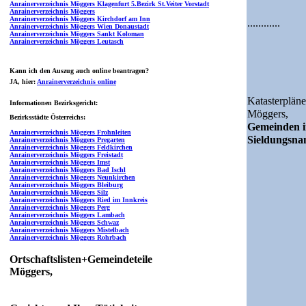
Anrainerverzeichnis Möggers Klagenfurt 5.Bezirk St.Veiter Vorstadt
Anrainerverzeichnis Möggers
Anrainerverzeichnis Möggers Kirchdorf am Inn
............
Anrainerverzeichnis Möggers Wien Donaustadt
Anrainerverzeichnis Möggers Sankt Koloman
Anrainerverzeichnis Möggers Leutasch
Kann ich den Auszug auch online beantragen?
JA
, hier:
Anrainerverzeichnis online
Katasterpläne
Informationen Bezirksgericht:
Möggers,
Bezirksstädte Österreichs:
Gemeinden i
Anrainerverzeichnis Möggers Frohnleiten
Sieldungsn
Anrainerverzeichnis Möggers Pregarten
Anrainerverzeichnis Möggers Feldkirchen
Anrainerverzeichnis Möggers Freistadt
Anrainerverzeichnis Möggers Imst
Anrainerverzeichnis Möggers Bad Ischl
Anrainerverzeichnis Möggers Neunkirchen
Anrainerverzeichnis Möggers Bleiburg
Anrainerverzeichnis Möggers Silz
Anrainerverzeichnis Möggers Ried im Innkreis
Anrainerverzeichnis Möggers Perg
Anrainerverzeichnis Möggers Lambach
Anrainerverzeichnis Möggers Schwaz
Anrainerverzeichnis Möggers Mistelbach
Anrainerverzeichnis Möggers Rohrbach
Ortschaftslisten+Gemeindeteile
Möggers,