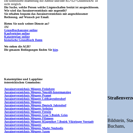
Die kombinierte Abarbeitung mit Adresse und/oder KG+EZ+GrundstückNr. ist
nicht möglich.
Die Suche, welche Person welche Liegenschaften besitzt ist ausgeschlossen.
Wie wird das Anrainerverzeichnis mir zugestellt?
Sie erhalten bequem das Anrainerverzeichnis mit angeschlossener
Rechnung, auf Wunsch per Email.
Bieten Sie noch weitere Dienste an?
JA!
Grundbuchauszug online
Kaufverträge online
Katasterplan online
historische Grundbuch Daten
Wo stehen die AGB?
Die genauen Bedingungen finden Sie
hier
.
Katasterpläne und Lagepläne
österreichischen Gemeinden:
Anrainerverzeichnis Möggers Freinberg
Anrainerverzeichnis Möggers Neustift-Innermanzing
Anrainerverzeichnis Möggers Pramet
Straßenverze
Anrainerverzeichnis Möggers Leithaprodersdorf
Anrainerverzeichnis Möggers
Anrainerverzeichnis Möggers Deutsch Jahrndorf
Anrainerverzeichnis Möggers Ardning
Anrainerverzeichnis Möggers Fernitz
.
Anrainerverzeichnis Möggers Graz 5.Bezirk Gries
Anrainerverzeichnis Möggers Filzmoos
Bildstein,
Sta
Anrainerverzeichnis Möggers Klagenfurt 7.Bezirk Viktringer Vorstadt
Anrainerverzeichnis Möggers
Buchans,
Anrainerverzeichnis Möggers Markt Neuhodis
Anrainerverzeichnis Möggers Saxen