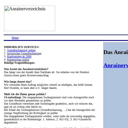
Home
IMMOBILIEN SERVICES:
1.
Grundbuchauszug online
Das Anrai
2.
historischer Grundbuchauszug
3.
Kaufverträge ab 2006
4.
Katasterplan online
Häufige Fragestellungen:
Anrainerv
Was kostet ein Anrainerverzeichnis?
Das hängt von der Anzahl ihrer Nachbarn ab. Sie erhalten von der Detektei
Austria einen gratis Kostenvoranschlag.
Wie lange dauert das?
Wir versuchen Ihren Auftrag möglichst schnell zu erledigen, das heißt binnen
fünf Stunden, es kann aber u.U. länger dauern.
Muß ich die Daten genau prüfen?
JA unbedingt.
Die eingegebenen Suchargumente sind vom Antragsteller noch
vor dem Absenden genauestens zu prüfen.
Das Grundbuch verrechnet jede Sucheingabe gnadenlos, auch wir müssen das,
egal ob sie richtig oder falsch ist.
Bei Erhalt des Suchergebnisses (Grundbuchauszug, ...) hat der Antragsteller die
strenge Verpflichtung die Richtigkeit zu prüfen
Die eingegebenen Suchargumente werden, wenn mehr als notwendig angegeben,
grundsätzlich in der Reihenfolge: 1. Adresse, 2. KG+EZ, 3. KG+GrundstNr.
abgearbeitet.