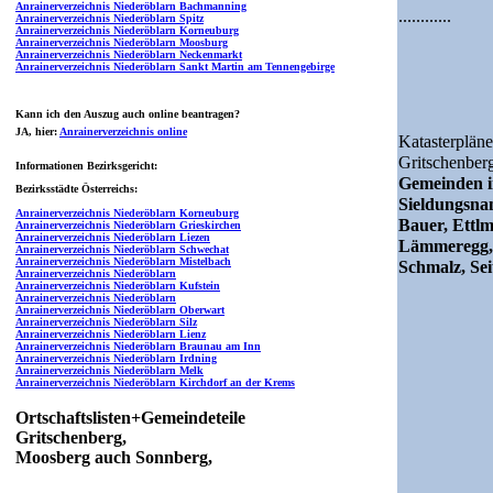
Anrainerverzeichnis Niederöblarn Bachmanning
............
Anrainerverzeichnis Niederöblarn Spitz
Anrainerverzeichnis Niederöblarn Korneuburg
Anrainerverzeichnis Niederöblarn Moosburg
Anrainerverzeichnis Niederöblarn Neckenmarkt
Anrainerverzeichnis Niederöblarn Sankt Martin am Tennengebirge
Kann ich den Auszug auch online beantragen?
JA
, hier:
Anrainerverzeichnis online
Katasterpläne
Gritschenber
Informationen Bezirksgericht:
Gemeinden i
Bezirksstädte Österreichs:
Sieldungsn
Anrainerverzeichnis Niederöblarn Korneuburg
Bauer, Ettlm
Anrainerverzeichnis Niederöblarn Grieskirchen
Anrainerverzeichnis Niederöblarn Liezen
Lämmeregg, 
Anrainerverzeichnis Niederöblarn Schwechat
Anrainerverzeichnis Niederöblarn Mistelbach
Schmalz, Sei
Anrainerverzeichnis Niederöblarn
Anrainerverzeichnis Niederöblarn Kufstein
Anrainerverzeichnis Niederöblarn
Anrainerverzeichnis Niederöblarn Oberwart
Anrainerverzeichnis Niederöblarn Silz
Anrainerverzeichnis Niederöblarn Lienz
Anrainerverzeichnis Niederöblarn Braunau am Inn
Anrainerverzeichnis Niederöblarn Irdning
Anrainerverzeichnis Niederöblarn Melk
Anrainerverzeichnis Niederöblarn Kirchdorf an der Krems
Ortschaftslisten+Gemeindeteile
Gritschenberg,
Moosberg auch Sonnberg,