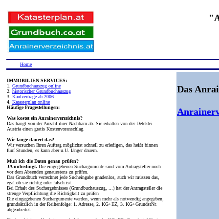
"A
Home
IMMOBILIEN SERVICES:
1.
Grundbuchauszug online
Das Anrai
2.
historischer Grundbuchauszug
3.
Kaufverträge ab 2006
4.
Katasterplan online
Häufige Fragestellungen:
Anrainerv
Was kostet ein Anrainerverzeichnis?
Das hängt von der Anzahl ihrer Nachbarn ab. Sie erhalten von der Detektei
Austria einen gratis Kostenvoranschlag.
Wie lange dauert das?
Wir versuchen Ihren Auftrag möglichst schnell zu erledigen, das heißt binnen
fünf Stunden, es kann aber u.U. länger dauern.
Muß ich die Daten genau prüfen?
JA unbedingt.
Die eingegebenen Suchargumente sind vom Antragsteller noch
vor dem Absenden genauestens zu prüfen.
Das Grundbuch verrechnet jede Sucheingabe gnadenlos, auch wir müssen das,
egal ob sie richtig oder falsch ist.
Bei Erhalt des Suchergebnisses (Grundbuchauszug, ...) hat der Antragsteller die
strenge Verpflichtung die Richtigkeit zu prüfen
Die eingegebenen Suchargumente werden, wenn mehr als notwendig angegeben,
grundsätzlich in der Reihenfolge: 1. Adresse, 2. KG+EZ, 3. KG+GrundstNr.
abgearbeitet.