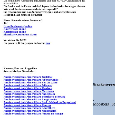
Die kombinierte Abarbeitung mit Adresse und/oder KG+EZ+GrundstückNr. ist
nicht möglich.
Die Suche, welche Person welche Liegenschaften besitzt ist ausgeschlossen.
Wie wird das Anrainerverzeichnis mir zugestellt?
Sie erhalten bequem das Anrainerverzeichnis mit angeschlossener
Rechnung, auf Wunsch per Email.
Bieten Sie noch weitere Dienste an?
JA!
Grundbuchauszug online
Kaufverträge online
Katasterplan online
historische Grundbuch Daten
Wo stehen die AGB?
Die genauen Bedingungen finden Sie
hier
.
Katasterpläne und Lagepläne
österreichischen Gemeinden:
Anrainerverzeichnis Niederöblarn Wolfsthal
Anrainerverzeichnis Niederöblarn Alberschwende
Anrainerverzeichnis Niederöblarn Zell am Ziller
Straßenverze
Anrainerverzeichnis Niederöblarn Adlwang
Anrainerverzeichnis Niederöblarn Vandans
Anrainerverzeichnis Niederöblarn Mayrhofen
Anrainerverzeichnis Niederöblarn Andelsbuch
Anrainerverzeichnis Niederöblarn Feistritz ob Bleiburg
.
Anrainerverzeichnis Niederöblarn Langkampfen
Anrainerverzeichnis Niederöblarn Sankt Michael im Burgenland
Moosberg,
St
Anrainerverzeichnis Niederöblarn Kaprun
Anrainerverzeichnis Niederöblarn Schiedlberg
Anrainerverzeichnis Niederöblarn Meggenhofen
Anrainerverzeichnis Niederöblarn Aurach am Hongar