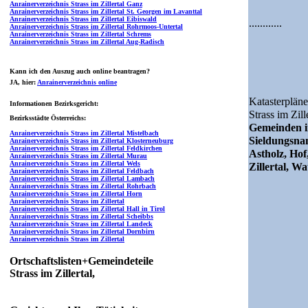
Anrainerverzeichnis Strass im Zillertal Ganz
Anrainerverzeichnis Strass im Zillertal St. Georgen im Lavanttal
Anrainerverzeichnis Strass im Zillertal Eibiswald
............
Anrainerverzeichnis Strass im Zillertal Rohrmoos-Untertal
Anrainerverzeichnis Strass im Zillertal Schrems
Anrainerverzeichnis Strass im Zillertal Aug-Radisch
Kann ich den Auszug auch online beantragen?
JA
, hier:
Anrainerverzeichnis online
Katasterpläne
Informationen Bezirksgericht:
Strass im Zille
Bezirksstädte Österreichs:
Gemeinden i
Anrainerverzeichnis Strass im Zillertal Mistelbach
Sieldungsn
Anrainerverzeichnis Strass im Zillertal Klosterneuburg
Anrainerverzeichnis Strass im Zillertal Feldkirchen
Astholz, Hof
Anrainerverzeichnis Strass im Zillertal Murau
Anrainerverzeichnis Strass im Zillertal Wels
Zillertal, Wa
Anrainerverzeichnis Strass im Zillertal Feldbach
Anrainerverzeichnis Strass im Zillertal Lambach
Anrainerverzeichnis Strass im Zillertal Rohrbach
Anrainerverzeichnis Strass im Zillertal Horn
Anrainerverzeichnis Strass im Zillertal
Anrainerverzeichnis Strass im Zillertal Hall in Tirol
Anrainerverzeichnis Strass im Zillertal Scheibbs
Anrainerverzeichnis Strass im Zillertal Landeck
Anrainerverzeichnis Strass im Zillertal Dornbirn
Anrainerverzeichnis Strass im Zillertal
Ortschaftslisten+Gemeindeteile
Strass im Zillertal,