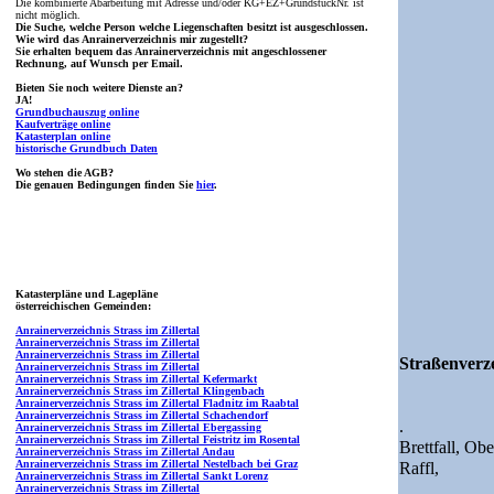
Die kombinierte Abarbeitung mit Adresse und/oder KG+EZ+GrundstückNr. ist
nicht möglich.
Die Suche, welche Person welche Liegenschaften besitzt ist ausgeschlossen.
Wie wird das Anrainerverzeichnis mir zugestellt?
Sie erhalten bequem das Anrainerverzeichnis mit angeschlossener
Rechnung, auf Wunsch per Email.
Bieten Sie noch weitere Dienste an?
JA!
Grundbuchauszug online
Kaufverträge online
Katasterplan online
historische Grundbuch Daten
Wo stehen die AGB?
Die genauen Bedingungen finden Sie
hier
.
Katasterpläne und Lagepläne
österreichischen Gemeinden:
Anrainerverzeichnis Strass im Zillertal
Anrainerverzeichnis Strass im Zillertal
Anrainerverzeichnis Strass im Zillertal
Straßenverze
Anrainerverzeichnis Strass im Zillertal
Anrainerverzeichnis Strass im Zillertal Kefermarkt
Anrainerverzeichnis Strass im Zillertal Klingenbach
Anrainerverzeichnis Strass im Zillertal Fladnitz im Raabtal
Anrainerverzeichnis Strass im Zillertal Schachendorf
.
Anrainerverzeichnis Strass im Zillertal Ebergassing
Anrainerverzeichnis Strass im Zillertal Feistritz im Rosental
Brettfall,
Obe
Anrainerverzeichnis Strass im Zillertal Andau
Anrainerverzeichnis Strass im Zillertal Nestelbach bei Graz
Raffl,
Anrainerverzeichnis Strass im Zillertal Sankt Lorenz
Anrainerverzeichnis Strass im Zillertal