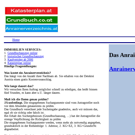
Home
IMMOBILIEN SERVICES:
1.
Grundbuchauszug online
Das Anrai
2.
historischer Grundbuchauszug
3.
Kaufverträge ab 2006
4.
Katasterplan online
Häufige Fragestellungen:
Anrainerv
Was kostet ein Anrainerverzeichnis?
Das hängt von der Anzahl ihrer Nachbarn ab. Sie erhalten von der Detektei
Austria einen gratis Kostenvoranschlag.
Wie lange dauert das?
Wir versuchen Ihren Auftrag möglichst schnell zu erledigen, das heißt binnen
fünf Stunden, es kann aber u.U. länger dauern.
Muß ich die Daten genau prüfen?
JA unbedingt.
Die eingegebenen Suchargumente sind vom Antragsteller noch
vor dem Absenden genauestens zu prüfen.
Das Grundbuch verrechnet jede Sucheingabe gnadenlos, auch wir müssen das,
egal ob sie richtig oder falsch ist.
Bei Erhalt des Suchergebnisses (Grundbuchauszug, ...) hat der Antragsteller die
strenge Verpflichtung die Richtigkeit zu prüfen
Die eingegebenen Suchargumente werden, wenn mehr als notwendig angegeben,
grundsätzlich in der Reihenfolge: 1. Adresse, 2. KG+EZ, 3. KG+GrundstNr.
abgearbeitet.