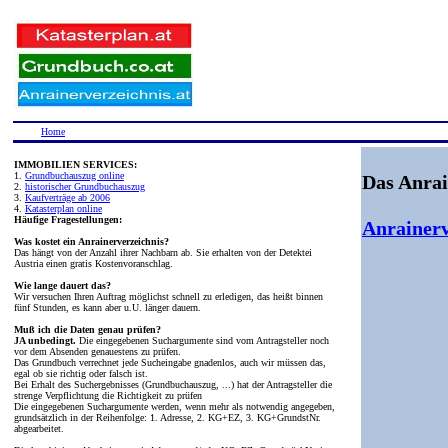
Home
IMMOBILIEN SERVICES:
1.
Grundbuchauszug online
Das Anrai
2.
historischer Grundbuchauszug
3.
Kaufverträge ab 2006
4.
Katasterplan online
Häufige Fragestellungen:
Anrainerv
Was kostet ein Anrainerverzeichnis?
Das hängt von der Anzahl ihrer Nachbarn ab. Sie erhalten von der Detektei
Austria einen gratis Kostenvoranschlag.
Wie lange dauert das?
Wir versuchen Ihren Auftrag möglichst schnell zu erledigen, das heißt binnen
fünf Stunden, es kann aber u.U. länger dauern.
Muß ich die Daten genau prüfen?
JA unbedingt.
Die eingegebenen Suchargumente sind vom Antragsteller noch
vor dem Absenden genauestens zu prüfen.
Das Grundbuch verrechnet jede Sucheingabe gnadenlos, auch wir müssen das,
egal ob sie richtig oder falsch ist.
Bei Erhalt des Suchergebnisses (Grundbuchauszug, ...) hat der Antragsteller die
strenge Verpflichtung die Richtigkeit zu prüfen
Die eingegebenen Suchargumente werden, wenn mehr als notwendig angegeben,
grundsätzlich in der Reihenfolge: 1. Adresse, 2. KG+EZ, 3. KG+GrundstNr.
abgearbeitet.