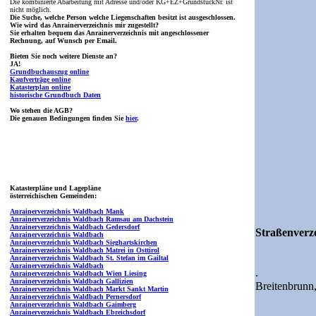
Die kombinierte Abarbeitung mit Adresse und/oder KG+EZ+GrundstückNr. ist
nicht möglich.
Die Suche, welche Person welche Liegenschaften besitzt ist ausgeschlossen.
Wie wird das Anrainerverzeichnis mir zugestellt?
Sie erhalten bequem das Anrainerverzeichnis mit angeschlossener
Rechnung, auf Wunsch per Email.
Bieten Sie noch weitere Dienste an?
JA!
Grundbuchauszug online
Kaufverträge online
Katasterplan online
historische Grundbuch Daten
Wo stehen die AGB?
Die genauen Bedingungen finden Sie
hier
.
Katasterpläne und Lagepläne
österreichischen Gemeinden:
Anrainerverzeichnis Waldbach Mank
Anrainerverzeichnis Waldbach Ramsau am Dachstein
Anrainerverzeichnis Waldbach Gedersdorf
Straßenverze
Anrainerverzeichnis Waldbach
Anrainerverzeichnis Waldbach Sieghartskirchen
Anrainerverzeichnis Waldbach Matrei in Osttirol
Anrainerverzeichnis Waldbach St. Stefan im Gailtal
Anrainerverzeichnis Waldbach
.
Anrainerverzeichnis Waldbach Wien Liesing
Anrainerverzeichnis Waldbach Gallizien
Breitenbrunn
Anrainerverzeichnis Waldbach Markt Sankt Martin
Anrainerverzeichnis Waldbach Pernersdorf
Anrainerverzeichnis Waldbach Gaimberg
Anrainerverzeichnis Waldbach Ebreichsdorf