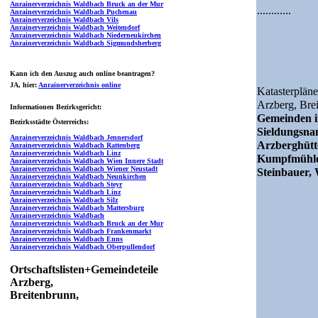
Anrainerverzeichnis Waldbach Bruck an der Mur
............
Anrainerverzeichnis Waldbach Puchenau
Anrainerverzeichnis Waldbach Vils
Anrainerverzeichnis Waldbach Weitendorf
Anrainerverzeichnis Waldbach Niederneukirchen
Anrainerverzeichnis Waldbach Sigmundsherberg
Kann ich den Auszug auch online beantragen?
JA
, hier:
Anrainerverzeichnis online
Katasterpläne
Arzberg,
Bre
Informationen Bezirksgericht:
Gemeinden i
Bezirksstädte Österreichs:
Sieldungsn
Anrainerverzeichnis Waldbach Jennersdorf
Arzberghütt
Anrainerverzeichnis Waldbach Rattenberg
Anrainerverzeichnis Waldbach Linz
Kumpfmühle 
Anrainerverzeichnis Waldbach Wien Innere Stadt
Anrainerverzeichnis Waldbach Wiener Neustadt
Steinbauer,
Anrainerverzeichnis Waldbach Neunkirchen
Anrainerverzeichnis Waldbach Steyr
Anrainerverzeichnis Waldbach Linz
Anrainerverzeichnis Waldbach Silz
Anrainerverzeichnis Waldbach Mattersburg
Anrainerverzeichnis Waldbach
Anrainerverzeichnis Waldbach Bruck an der Mur
Anrainerverzeichnis Waldbach Frankenmarkt
Anrainerverzeichnis Waldbach Enns
Anrainerverzeichnis Waldbach Oberpullendorf
Ortschaftslisten+Gemeindeteile
Arzberg,
Breitenbrunn,