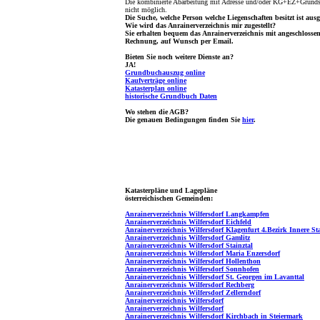
Die kombinierte Abarbeitung mit Adresse und/oder KG+EZ+Grundst
nicht möglich.
Die Suche, welche Person welche Liegenschaften besitzt ist ausg
Wie wird das Anrainerverzeichnis mir zugestellt?
Sie erhalten bequem das Anrainerverzeichnis mit angeschlosse
Rechnung, auf Wunsch per Email.
Bieten Sie noch weitere Dienste an?
JA!
Grundbuchauszug online
Kaufverträge online
Katasterplan online
historische Grundbuch Daten
Wo stehen die AGB?
Die genauen Bedingungen finden Sie
hier
.
Katasterpläne und Lagepläne
österreichischen Gemeinden:
Anrainerverzeichnis Wilfersdorf Langkampfen
Anrainerverzeichnis Wilfersdorf Eichfeld
Anrainerverzeichnis Wilfersdorf Klagenfurt 4.Bezirk Innere St
Anrainerverzeichnis Wilfersdorf Gamlitz
Anrainerverzeichnis Wilfersdorf Stainztal
Anrainerverzeichnis Wilfersdorf Maria Enzersdorf
Anrainerverzeichnis Wilfersdorf Hollenthon
Anrainerverzeichnis Wilfersdorf Sonnhofen
Anrainerverzeichnis Wilfersdorf St. Georgen im Lavanttal
Anrainerverzeichnis Wilfersdorf Rechberg
Anrainerverzeichnis Wilfersdorf Zellerndorf
Anrainerverzeichnis Wilfersdorf
Anrainerverzeichnis Wilfersdorf
Anrainerverzeichnis Wilfersdorf Kirchbach in Steiermark