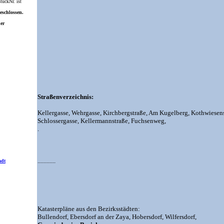
ückNr. ist
eschlossen.
ner
Straßenverzeichnis:
Kellergasse,
Wehrgasse,
Kirchbergstraße,
Am Kugelberg,
Kothwiesens
Schlossergasse,
Kellermannstraße,
Fuchsenweg,
.
............
adt
Katasterpläne aus den Bezirksstädten:
Bullendorf,
Ebersdorf an der Zaya,
Hobersdorf,
Wilfersdorf,