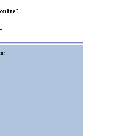
 online"
.
en: