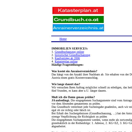
Home
IMMOBILIEN SERVICES:
1.
Grundbuchauszug online
2.
historischer Grundbuchauszug
3.
Kaufverträge ab 2006
4.
Katasterplan online
Häufige Fragestellungen:
Was kostet ein Anrainerverzeichnis?
Das hängt von der Anzahl ihrer Nachbarn ab. Sie erhalten von der D
Austria einen gratis Kostenvoranschlag.
Wie lange dauert das?
Wir versuchen Ihren Auftrag möglichst schnell zu erledigen, das hei
fünf Stunden, es kann aber u.U. länger dauern.
Muß ich die Daten genau prüfen?
JA unbedingt.
Die eingegebenen Suchargumente sind vom Antragst
vor dem Absenden genauestens zu prüfen.
Das Grundbuch verrechnet jede Sucheingabe gnadenlos, auch wir m
egal ob sie richtig oder falsch ist.
Bei Erhalt des Suchergebnisses (Grundbuchauszug, ...) hat der Antra
strenge Verpflichtung die Richtigkeit zu prüfen
Die eingegebenen Suchargumente werden, wenn mehr als notwendig
grundsätzlich in der Reihenfolge: 1. Adresse, 2. KG+EZ, 3. KG+Gr
abgearbeitet.