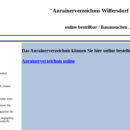
"Anrainerverzeichnis Wilfersdorf
online bestellbar / Bauansuchen ..
Das Anrainerverzeichnis können Sie hier online bestell
Anrainerverzeichnis online
etektei
ßt binnen
eller noch
üssen das,
gsteller die
 angegeben,
undstNr.