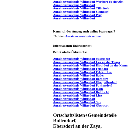
Anrainerverzeichnis Wilfersdorf Wartberg ob der Aist
Anrainerverzeichnis Wilfersdorf
Anrainerverzeichnis Wilfersdorf Tillmitsch
Anrainerverzeichnis Wilfersdorf Sierndorf
Anrainerverzeichnis Wilfersdorf Perg
Anrainerverzeichnis Wilfersdorf
Kann ich den Auszug auch online beantragen?
JA
, hier:
Anrainerverzeichnis online
Informationen Bezirksgericht:
Bezirksstädte Österreichs:
Anrainerverzeichnis Wilfersdorf Mistelbach
Anrainerverzeichnis Wilfersdorf Laa an der Thaya
Anrainerverzeichnis Wilfersdorf Kirchdorf an der Krems
Anrainerverzeichnis Wilfersdorf Feldbach
Anrainerverzeichnis Wilfersdorf Feldkirchen
Anrainerverzeichnis Wilfersdorf Baden
Anrainerverzeichnis Wilfersdorf Dornbirn
Anrainerverzeichnis Wilfersdorf Oberpullendorf
Anrainerverzeichnis Wilfersdorf Purkersdorf
Anrainerverzeichnis Wilfersdorf Horn
Anrainerverzeichnis Wilfersdorf Bad Ischl
Anrainerverzeichnis Wilfersdorf Linz
Anrainerverzeichnis Wilfersdorf
Anrainerverzeichnis Wilfersdorf Silz
Anrainerverzeichnis Wilfersdorf Oberwart
Ortschaftslisten+Gemeindeteile
Bullendorf,
Ebersdorf an der Zaya,