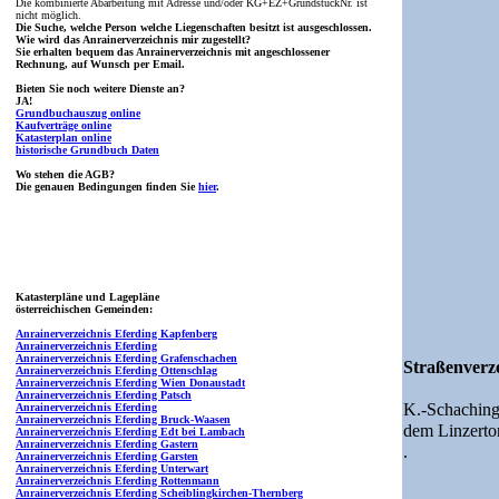
Die kombinierte Abarbeitung mit Adresse und/oder KG+EZ+GrundstückNr. ist
nicht möglich.
Die Suche, welche Person welche Liegenschaften besitzt ist ausgeschlossen.
Wie wird das Anrainerverzeichnis mir zugestellt?
Sie erhalten bequem das Anrainerverzeichnis mit angeschlossener
Rechnung, auf Wunsch per Email.
Bieten Sie noch weitere Dienste an?
JA!
Grundbuchauszug online
Kaufverträge online
Katasterplan online
historische Grundbuch Daten
Wo stehen die AGB?
Die genauen Bedingungen finden Sie
hier
.
Katasterpläne und Lagepläne
österreichischen Gemeinden:
Anrainerverzeichnis Eferding Kapfenberg
Anrainerverzeichnis Eferding
Anrainerverzeichnis Eferding Grafenschachen
Straßenverze
Anrainerverzeichnis Eferding Ottenschlag
Anrainerverzeichnis Eferding Wien Donaustadt
Anrainerverzeichnis Eferding Patsch
K.-Schaching
Anrainerverzeichnis Eferding
Anrainerverzeichnis Eferding Bruck-Waasen
dem Linzerto
Anrainerverzeichnis Eferding Edt bei Lambach
Anrainerverzeichnis Eferding Gastern
.
Anrainerverzeichnis Eferding Garsten
Anrainerverzeichnis Eferding Unterwart
Anrainerverzeichnis Eferding Rottenmann
Anrainerverzeichnis Eferding Scheiblingkirchen-Thernberg