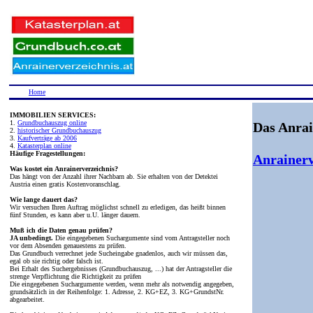
Home
IMMOBILIEN SERVICES:
1.
Grundbuchauszug online
Das Anrai
2.
historischer Grundbuchauszug
3.
Kaufverträge ab 2006
4.
Katasterplan online
Häufige Fragestellungen:
Anrainerv
Was kostet ein Anrainerverzeichnis?
Das hängt von der Anzahl ihrer Nachbarn ab. Sie erhalten von der Detektei
Austria einen gratis Kostenvoranschlag.
Wie lange dauert das?
Wir versuchen Ihren Auftrag möglichst schnell zu erledigen, das heißt binnen
fünf Stunden, es kann aber u.U. länger dauern.
Muß ich die Daten genau prüfen?
JA unbedingt.
Die eingegebenen Suchargumente sind vom Antragsteller noch
vor dem Absenden genauestens zu prüfen.
Das Grundbuch verrechnet jede Sucheingabe gnadenlos, auch wir müssen das,
egal ob sie richtig oder falsch ist.
Bei Erhalt des Suchergebnisses (Grundbuchauszug, ...) hat der Antragsteller die
strenge Verpflichtung die Richtigkeit zu prüfen
Die eingegebenen Suchargumente werden, wenn mehr als notwendig angegeben,
grundsätzlich in der Reihenfolge: 1. Adresse, 2. KG+EZ, 3. KG+GrundstNr.
abgearbeitet.