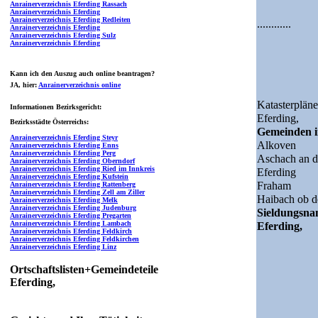
Anrainerverzeichnis Eferding Rassach
Anrainerverzeichnis Eferding
Anrainerverzeichnis Eferding Redleiten
............
Anrainerverzeichnis Eferding
Anrainerverzeichnis Eferding Sulz
Anrainerverzeichnis Eferding
Kann ich den Auszug auch online beantragen?
JA
, hier:
Anrainerverzeichnis online
Katasterpläne
Informationen Bezirksgericht:
Eferding,
Bezirksstädte Österreichs:
Gemeinden i
Anrainerverzeichnis Eferding Steyr
Alkoven
Anrainerverzeichnis Eferding Enns
Anrainerverzeichnis Eferding Perg
Aschach an 
Anrainerverzeichnis Eferding Oberndorf
Anrainerverzeichnis Eferding Ried im Innkreis
Eferding
Anrainerverzeichnis Eferding Kufstein
Fraham
Anrainerverzeichnis Eferding Rattenberg
Anrainerverzeichnis Eferding Zell am Ziller
Haibach ob 
Anrainerverzeichnis Eferding Melk
Anrainerverzeichnis Eferding Judenburg
Sieldungsn
Anrainerverzeichnis Eferding Pregarten
Anrainerverzeichnis Eferding Lambach
Eferding,
Anrainerverzeichnis Eferding Feldkirch
Anrainerverzeichnis Eferding Feldkirchen
Anrainerverzeichnis Eferding Linz
Ortschaftslisten+Gemeindeteile
Eferding,